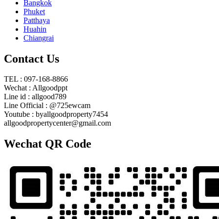
Bangkok
Phuket
Patthaya
Huahin
Chiangrai
Contact Us
TEL : 097-168-8866
Wechat : Allgoodppt
Line id : allgood789
Line Official : @725ewcam
Youtube : byallgoodproperty7454
allgoodpropertycenter@gmail.com
Wechat QR Code